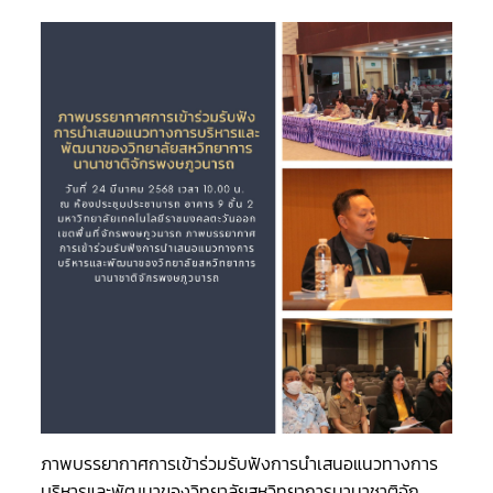
ภา
ขอ
ตำ
วั
ภาพบรรยากาศการเข้าร่วมรับฟังการนำเสนอแนวทางการ
เท
บริหารและพัฒนาของวิทยาลัยสหวิทยาการนานาชาติจัก