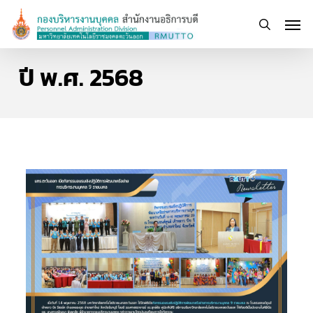
Skip
Men
to
search
main
content
ปี พ.ศ. 2568