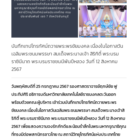
บันทึกเทปโทรทัศน์ถวายพระพรชัยมงคล เนื่องในโอกาสวัน
โค
เฉลิมพระชนมพรรษา สมเด็จพระนางเจ้า สิริกิติ์ พระบรม
พร
ราชินีนาถ พระบรมราชชนนีพันปีหลวง วันที่ 12 สิงหาคม
2567
วั
กา
วันพฤหัสบดีที่ 25 กรกฎาคม 2567 รองศาสตราจารย์ฤกษ์ชัย ฟู
เฉ
ประทีปศิริ อธิการบดีมหาวิทยาลัยเทคโนโลยีราชมงคลตะวันออก
ที
พร้อมด้วยคณะผู้บริหาร เข้าร่วมบันทึกเทปโทรทัศน์ถวายพระพร
สม
ชัยมงคล เนื่องในโอกาสวันเฉลิมพระชนมพรรษา สมเด็จพระนางเจ้าสิ
วิท
ริกิติ์ พระบรมราชินีนาถ พระบรมราชชนนีพันปีหลวง วันที่ 12 สิงหาคม
อำ
2567 เพื่อแสดงความจงรักภักดีและน้อมรำลึกในพระมหากรุณาธิคุณ
กิ
ที่ทรงมีต่อพสกนิกรชาวไทย ณ สถานีวิทยุโทรทัศน์แห่งประเทศไทย