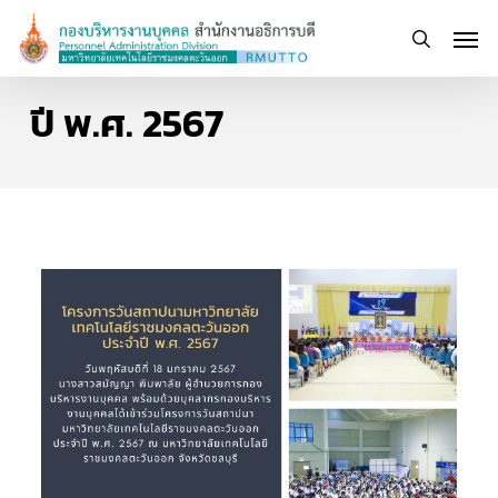
Skip
Men
to
search
main
content
ปี พ.ศ. 2567