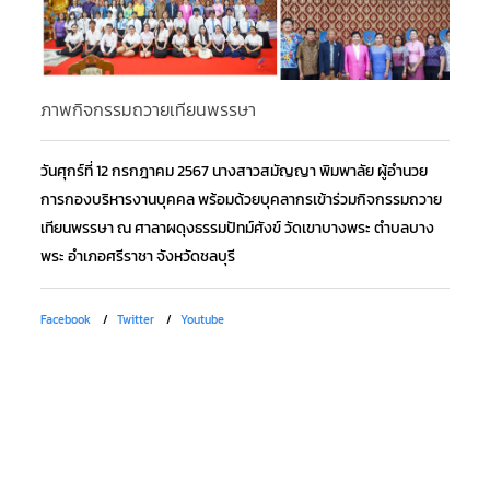
ภาพกิจกรรมถวายเทียนพรรษา
กิ
พร
6 
วันศุกร์ที่ 12 กรกฎาคม 2567 นางสาวสมัญญา พิมพาลัย ผู้อำนวย
การกองบริหารงานบุคคล พร้อมด้วยบุคลากรเข้าร่วมกิจกรรมถวาย
วั
เทียนพรรษา ณ ศาลาผดุงธรรมปัทม์ศังข์ วัดเขาบางพระ ตำบลบาง
กา
พระ อำเภอศรีราชา จังหวัดชลบุรี
วิ
มง
Facebook
Twitter
Youtube
กิ
มห
สน
ชลบ
Fa