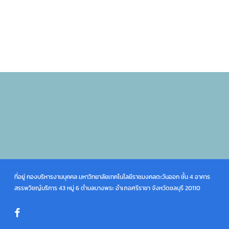
ที่อยู่ กองบริหารงานบุคคล มหาวิทยาลัยเทคโนโลยีราชมงคลตะวันออก ชั้น 4 อาคาร
สรรพวิชญ์บริการ 43 หมู่ 6 ตำบลบางพระ อำเภอศรีราชา จังหวัดชลบุรี 20110
facebook