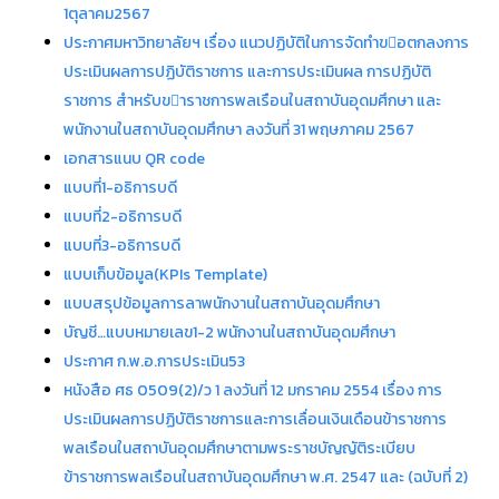
1ตุลาคม2567
ประกาศมหาวิทยาลัยฯ เรื่อง แนวปฏิบัติในการจัดทําขอตกลงการ
ประเมินผลการปฏิบัติราชการ และการประเมินผล การปฏิบัติ
ราชการ สําหรับขาราชการพลเรือนในสถาบันอุดมศึกษา และ
พนักงานในสถาบันอุดมศึกษา ลงวันที่ 31 พฤษภาคม 2567
เอกสารแนบ QR code
แบบที่1-อธิการบดี
แบบที่2-อธิการบดี
แบบที่3-อธิการบดี
แบบเก็บข้อมูล(KPIs Template)
แบบสรุปข้อมูลการลาพนักงานในสถาบันอุดมศึกษา
บัญชี…แบบหมายเลข1-2 พนักงานในสถาบันอุดมศึกษา
ประกาศ ก.พ.อ.การประเมิน53
หนังสือ ศธ 0509(2)/ว 1 ลงวันที่ 12 มกราคม 2554 เรื่อง การ
ประเมินผลการปฏิบัติราชการและการเลื่อนเงินเดือนข้าราชการ
พลเรือนในสถาบันอุดมศึกษาตามพระราชบัญญัติระเบียบ
ข้าราชการพลเรือนในสถาบันอุดมศึกษา พ.ศ. 2547 และ (ฉบับที่ 2)