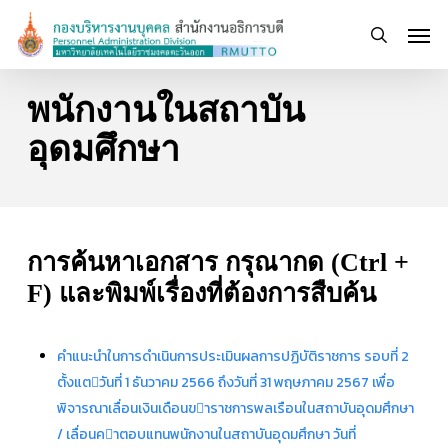
Skip
Men
to
search
main
content
พนักงานในสถาบัน
อุดมศึกษา
การค้นหาเอกสาร กรุณากด (Ctrl +
F) และพิมพ์เรื่องที่ต้องการสืบค้น
คําแนะนําในการดําเนินการประเมินผลการปฏิบัติราชการ รอบที่ 2
ตั้งแตวันที่ 1 ธันวาคม 2566 ถึงวันที่ 31 พฤษภาคม 2567 เพื่อ
พิจารณาเลื่อนเงินเดือนขาราชการพลเรือนในสถาบันอุดมศึกษา
/ เลื่อนคาตอบแทนพนักงานในสถาบันอุดมศึกษา วันที่