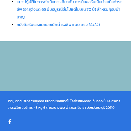
แนวปฏิบัติในการดําเนินการเกี่ยวกับ การยื่นขอรับเงินบําเหน็จดํารง
ชีพ (อายุตั้งแต่ 65 ปีบริบูรณ์ขึ้นไปแต่ไม่เกิน 70 ปี) สําหรับผู้รับบํา
นาญ
หนังสือรับรองและขอเบิกดำรงชีพ แบบ สรจ.3(ว.14)
ที่อยู่ กองบริหารงานบุคคล มหาวิทยาลัยเทคโนโลยีราชมงคลตะวันออก ชั้น 4 อาคาร
สรรพวิชญ์บริการ 43 หมู่ 6 ตำบลบางพระ อำเภอศรีราชา จังหวัดชลบุรี 20110
facebook