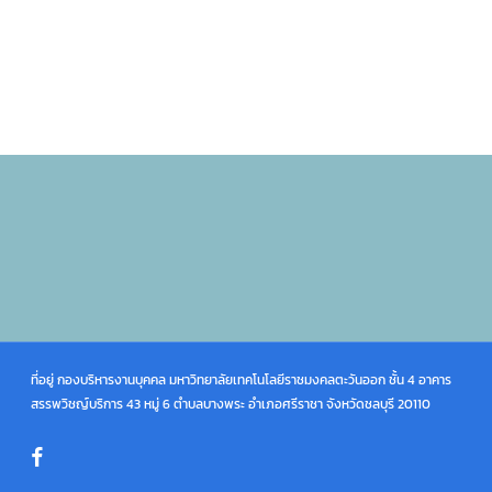
ที่อยู่ กองบริหารงานบุคคล มหาวิทยาลัยเทคโนโลยีราชมงคลตะวันออก ชั้น 4 อาคาร
สรรพวิชญ์บริการ 43 หมู่ 6 ตำบลบางพระ อำเภอศรีราชา จังหวัดชลบุรี 20110
facebook