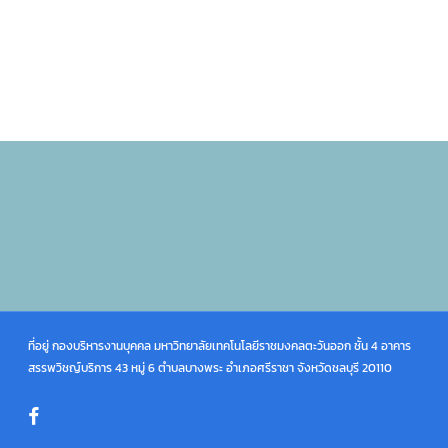
ที่อยู่ กองบริหารงานบุคคล มหาวิทยาลัยเทคโนโลยีราชมงคลตะวันออก ชั้น 4 อาคาร
สรรพวิชญ์บริการ 43 หมู่ 6 ตำบลบางพระ อำเภอศรีราชา จังหวัดชลบุรี 20110
facebook