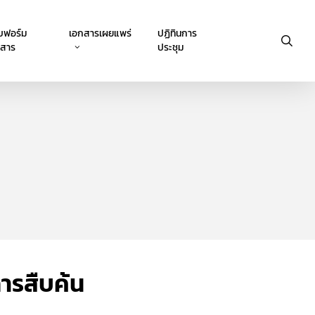
บฟอร์ม
เอกสารเผยแพร่
ปฏิทินการ
sea
กสาร
ประชุม
การสืบค้น