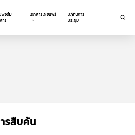
บฟอร์ม
เอกสารเผยแพร่
ปฏิทินการ
sea
กสาร
ประชุม
การสืบค้น